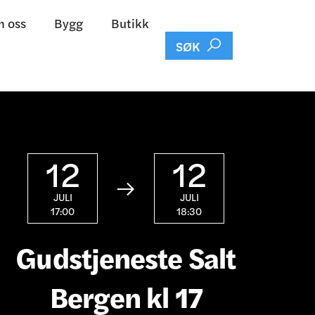
 oss
Bygg
Butikk

SØK
12
12

JULI
JULI
17:00
18:30
Gudstjeneste Salt
Bergen kl 17