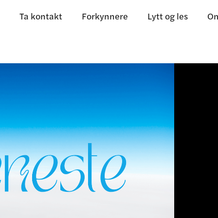
Ta kontakt
Forkynnere
Lytt og les
Om