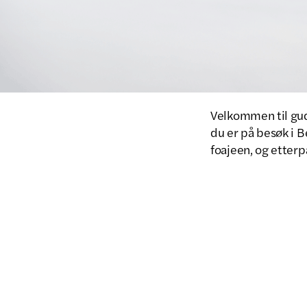
Velkommen til guds
du er på besøk i Be
foajeen, og etterpå