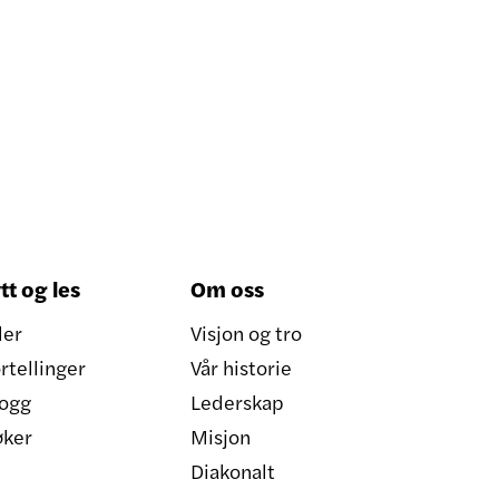
tt og les
Om oss
ler
Visjon og tro
rtellinger
Vår historie
ogg
Lederskap
øker
Misjon
Diakonalt