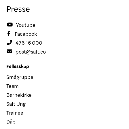
Presse
Youtube

Facebook

476 16 000

post@salt.co

Fellesskap
Smågruppe
Team
Barnekirke
Salt Ung
Trainee
Dåp