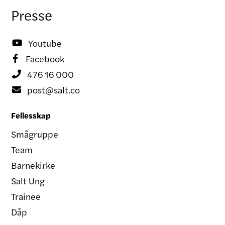
Presse
Youtube

Facebook

476 16 000

post@salt.co

Fellesskap
Smågruppe
Team
Barnekirke
Salt Ung
Trainee
Dåp