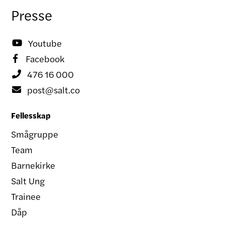
Presse
Youtube

Facebook

476 16 000

post@salt.co

Fellesskap
Smågruppe
Team
Barnekirke
Salt Ung
Trainee
Dåp