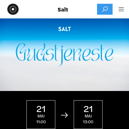
Salt


21
21

MAI
MAI
11:00
13:00