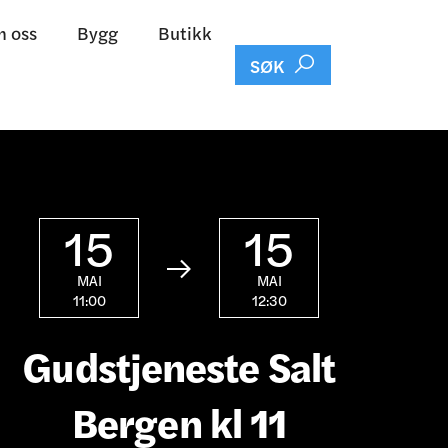
 oss
Bygg
Butikk

SØK
15
15

MAI
MAI
11:00
12:30
Gudstjeneste Salt
Bergen kl 11