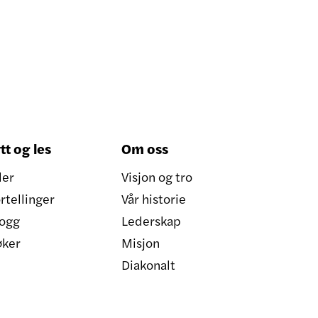
tt og les
Om oss
ler
Visjon og tro
rtellinger
Vår historie
ogg
Lederskap
øker
Misjon
Diakonalt