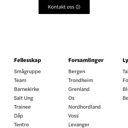
Kontakt oss

Fellesskap
Forsamlinger
Ly
Smågruppe
Bergen
Ta
Team
Trondheim
Fo
Barnekirke
Grenland
Bl
Salt Ung
Os
B
Trainee
Nordhordland
Dåp
Voss
Tentro
Levanger