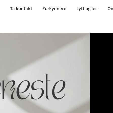
Ta kontakt
Forkynnere
Lytt og les
Om