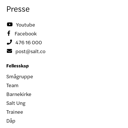
Presse
Youtube

Facebook

476 16 000

post@salt.co

Fellesskap
Smågruppe
Team
Barnekirke
Salt Ung
Trainee
Dåp