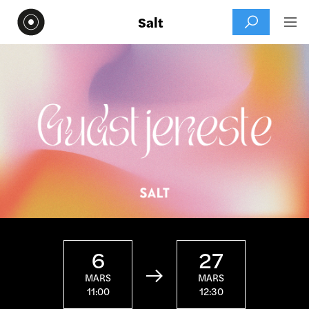
Salt


6
27

MARS
MARS
11:00
12:30