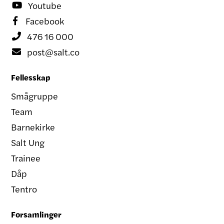
Youtube

Facebook

476 16 000

post@salt.co

Fellesskap
Smågruppe
Team
Barnekirke
Salt Ung
Trainee
Dåp
Tentro
Forsamlinger