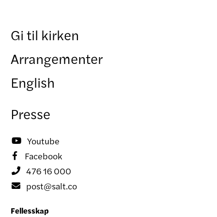
Gi til kirken
Arrangementer
English
Presse
Youtube

Facebook

476 16 000

post@salt.co

Fellesskap