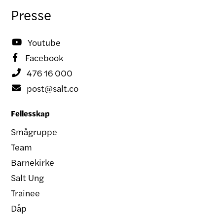
Presse
Youtube

Facebook

476 16 000

post@salt.co

Fellesskap
Smågruppe
Team
Barnekirke
Salt Ung
Trainee
Dåp