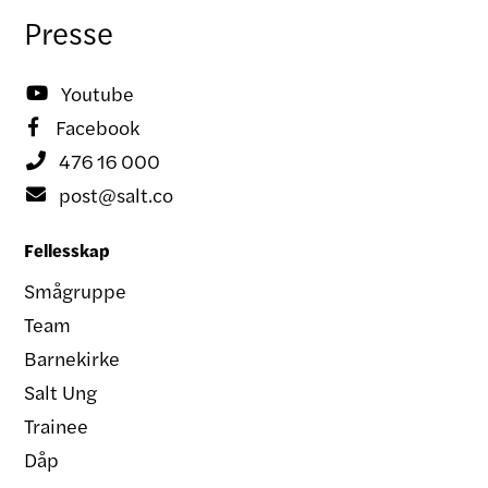
Presse
Youtube

Facebook

476 16 000

post@salt.co

Fellesskap
Smågruppe
Team
Barnekirke
Salt Ung
Trainee
Dåp