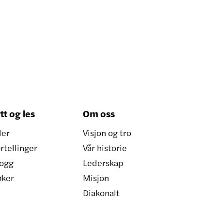
tt og les
Om oss
ler
Visjon og tro
rtellinger
Vår historie
ogg
Lederskap
øker
Misjon
Diakonalt