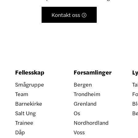
Kontakt oss

Fellesskap
Forsamlinger
Ly
Smågruppe
Bergen
Ta
Team
Trondheim
Fo
Barnekirke
Grenland
Bl
Salt Ung
Os
B
Trainee
Nordhordland
Dåp
Voss