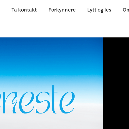
Ta kontakt
Forkynnere
Lytt og les
Om