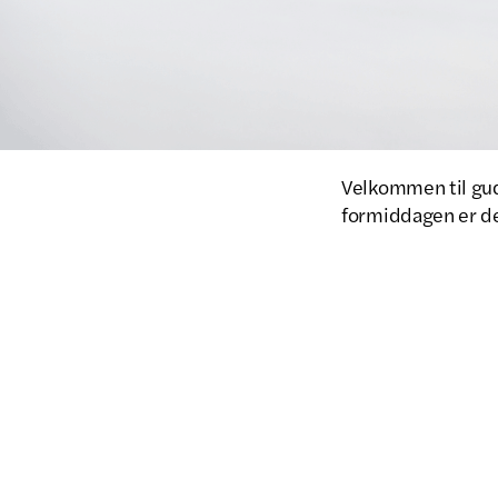
Velkommen til guds
formiddagen er de