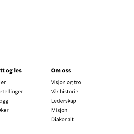
tt og les
Om oss
ler
Visjon og tro
rtellinger
Vår historie
ogg
Lederskap
øker
Misjon
Diakonalt