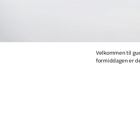
Velkommen til guds
formiddagen er de