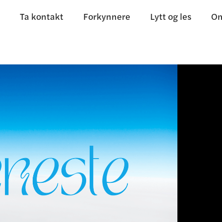
Ta kontakt
Forkynnere
Lytt og les
Om