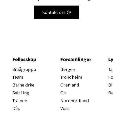
Kontakt oss

Fellesskap
Forsamlinger
Ly
Smågruppe
Bergen
Ta
Team
Trondheim
Fo
Barnekirke
Grenland
Bl
Salt Ung
Os
B
Trainee
Nordhordland
Dåp
Voss