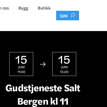
 oss
Bygg
Butikk

SØK
15
15

JUNI
JUNI
11:00
13:00
Gudstjeneste Salt
Bergen kl 11