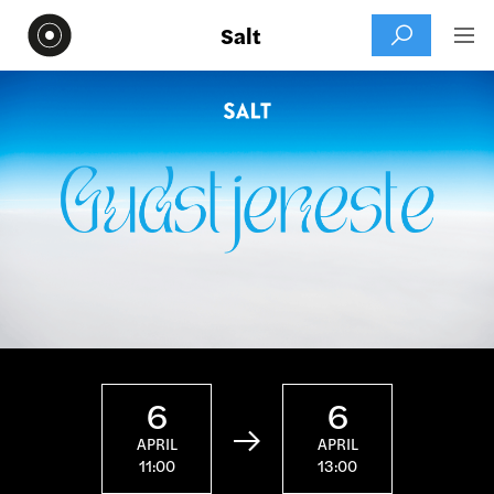
Salt


6
6

APRIL
APRIL
11:00
13:00