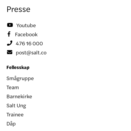
Presse
Youtube

Facebook

476 16 000

post@salt.co

Fellesskap
Smågruppe
Team
Barnekirke
Salt Ung
Trainee
Dåp