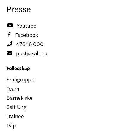
Presse
Youtube

Facebook

476 16 000

post@salt.co

Fellesskap
Smågruppe
Team
Barnekirke
Salt Ung
Trainee
Dåp