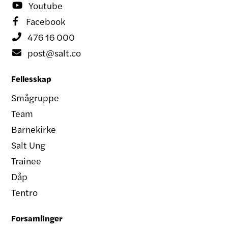
Youtube

Facebook

476 16 000

post@salt.co

Fellesskap
Smågruppe
Team
Barnekirke
Salt Ung
Trainee
Dåp
Tentro
Forsamlinger