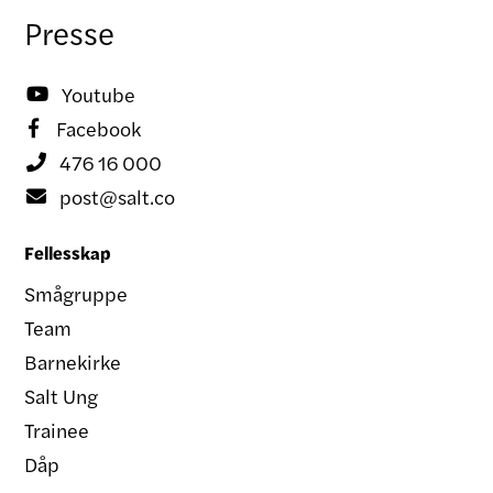
Presse
Youtube

Facebook

476 16 000

post@salt.co

Fellesskap
Smågruppe
Team
Barnekirke
Salt Ung
Trainee
Dåp