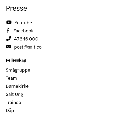
Presse
Youtube

Facebook

476 16 000

post@salt.co

Fellesskap
Smågruppe
Team
Barnekirke
Salt Ung
Trainee
Dåp