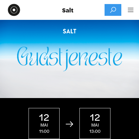
Salt


12
12

MAI
MAI
11:00
13:00