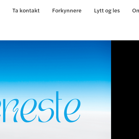
Ta kontakt
Forkynnere
Lytt og les
Om