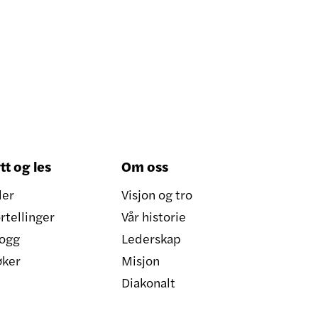
tt og les
Om oss
ler
Visjon og tro
rtellinger
Vår historie
ogg
Lederskap
øker
Misjon
Diakonalt