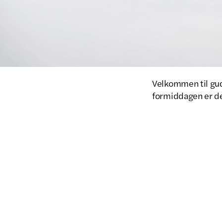
Velkommen til guds
formiddagen er de