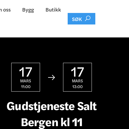
 oss
Bygg
Butikk

SØK
17
17

MARS
MARS
11:00
13:00
Gudstjeneste Salt
Bergen kl 11