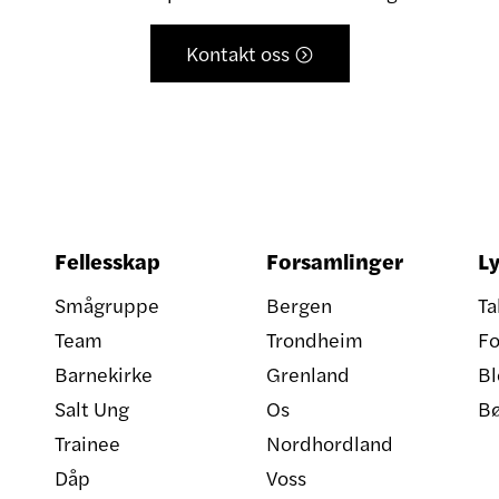
Kontakt oss

Fellesskap
Forsamlinger
Ly
Smågruppe
Bergen
Ta
Team
Trondheim
Fo
Barnekirke
Grenland
Bl
Salt Ung
Os
B
Trainee
Nordhordland
Dåp
Voss