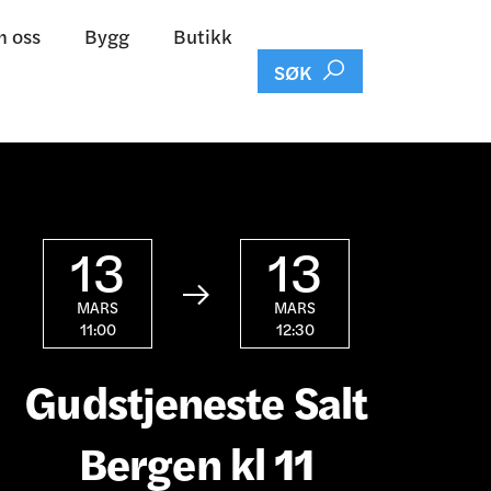
 oss
Bygg
Butikk

SØK
13
13

MARS
MARS
11:00
12:30
Gudstjeneste Salt
Bergen kl 11