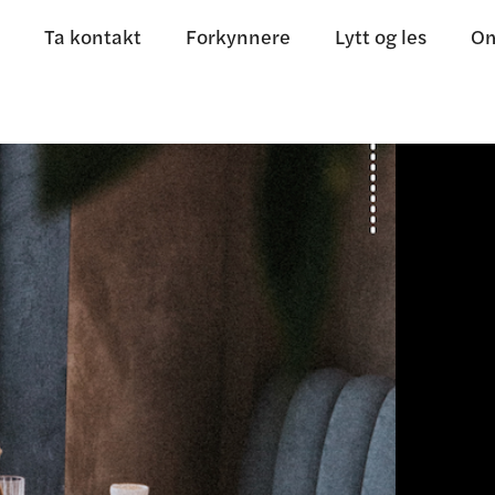
Ta kontakt
Forkynnere
Lytt og les
Om