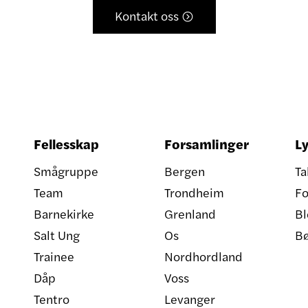
Kontakt oss

Fellesskap
Forsamlinger
Ly
Smågruppe
Bergen
Ta
Team
Trondheim
Fo
Barnekirke
Grenland
Bl
Salt Ung
Os
B
Trainee
Nordhordland
Dåp
Voss
Tentro
Levanger