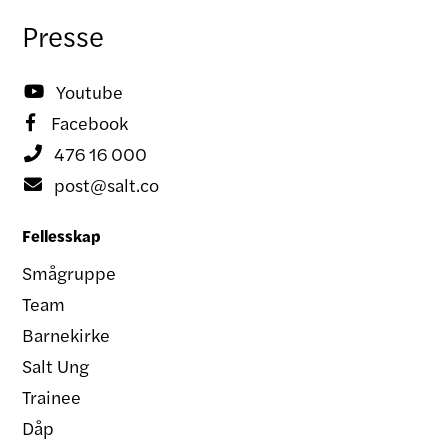
Presse
Youtube

Facebook

476 16 000

post@salt.co

Fellesskap
Smågruppe
Team
Barnekirke
Salt Ung
Trainee
Dåp