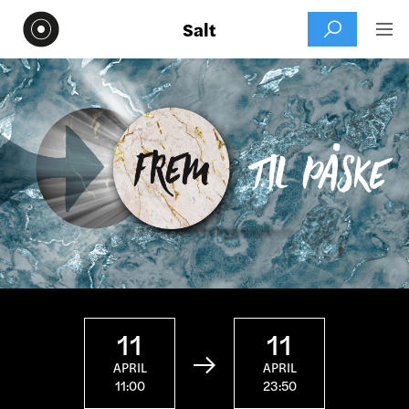
Salt


11
11

APRIL
APRIL
11:00
23:50