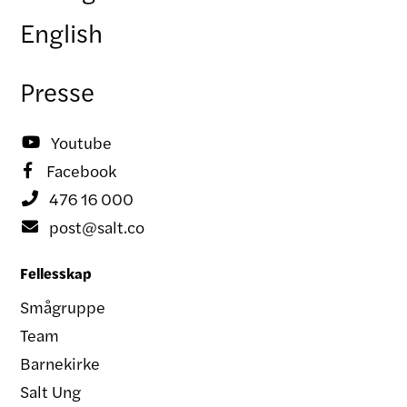
English
Presse
Youtube

Facebook

476 16 000

post@salt.co

Fellesskap
Smågruppe
Team
Barnekirke
Salt Ung