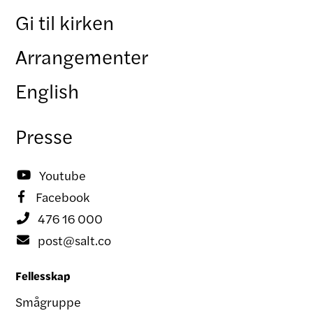
Gi til kirken
Arrangementer
English
Presse
Youtube

Facebook

476 16 000

post@salt.co

Fellesskap
Smågruppe