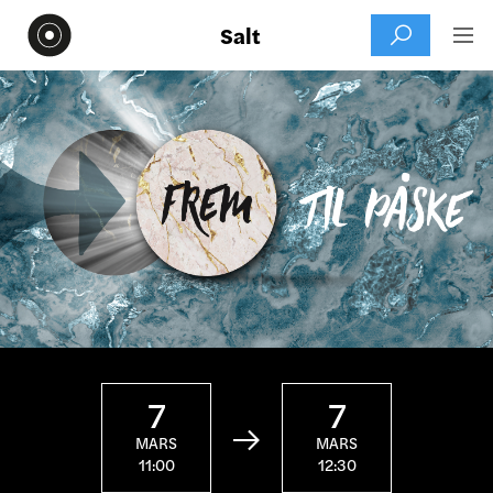
Salt


7
7

MARS
MARS
11:00
12:30