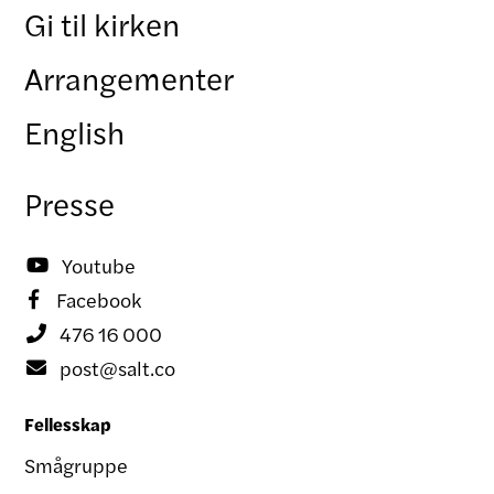
Gi til kirken
Arrangementer
English
Presse
Youtube

Facebook

476 16 000

post@salt.co

Fellesskap
Smågruppe