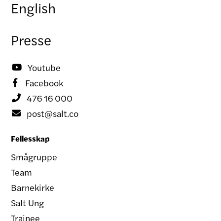
English
Presse
Youtube

Facebook

476 16 000

post@salt.co

Fellesskap
Smågruppe
Team
Barnekirke
Salt Ung
Trainee