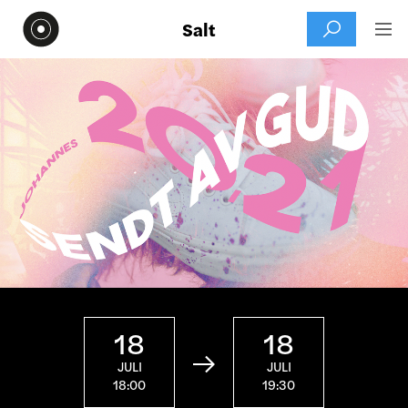
Salt


18
18

JULI
JULI
18:00
19:30