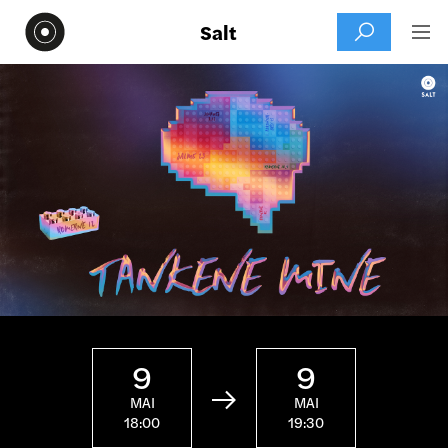
Salt


9
9

MAI
MAI
18:00
19:30