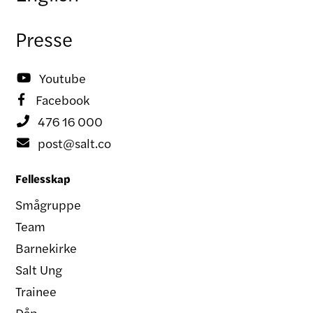
Presse
Youtube

Facebook

476 16 000

post@salt.co

Fellesskap
Smågruppe
Team
Barnekirke
Salt Ung
Trainee
Dåp