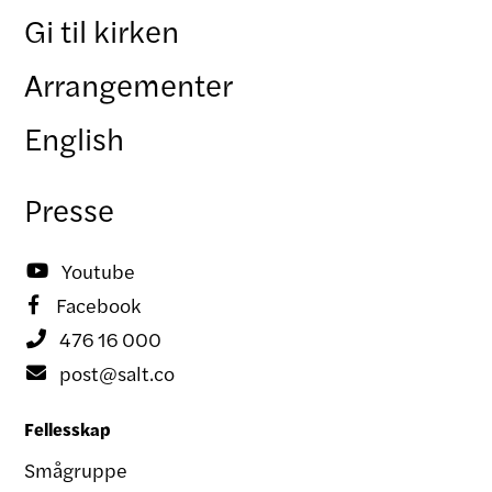
Gi til kirken
Arrangementer
English
Presse
Youtube

Facebook

476 16 000

post@salt.co

Fellesskap
Smågruppe