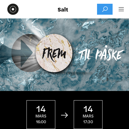
Salt


14
14

MARS
MARS
16:00
17:30