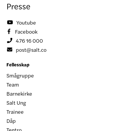
Presse
Youtube

Facebook

476 16 000

post@salt.co

Fellesskap
Smågruppe
Team
Barnekirke
Salt Ung
Trainee
Dåp
Tentro