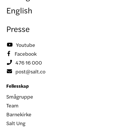
English
Presse
Youtube

Facebook

476 16 000

post@salt.co

Fellesskap
Smågruppe
Team
Barnekirke
Salt Ung