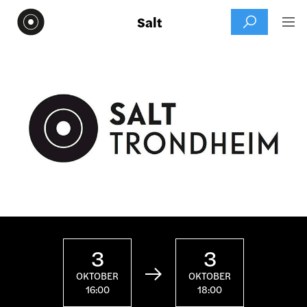
Salt


3
3

OKTOBER
OKTOBER
16:00
18:00