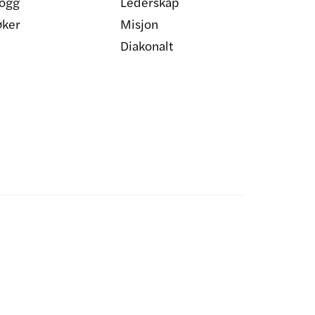
ogg
Lederskap
øker
Misjon
Diakonalt