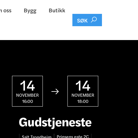
 oss
Bygg
Butikk

SØK
14
14

NOVEMBER
NOVEMBER
16:00
18:00
Gudstjeneste
Prinsens gate 2C
Salt
Trondheim