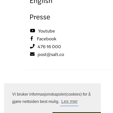
Presse
Youtube

Facebook

476 16 000

post@salt.co

Vi bruker informasjonskapsler(cookies) for å
Les mer
gjøre nettsiden best mulig.