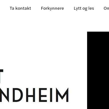
Ta kontakt
Forkynnere
Lytt og les
Om