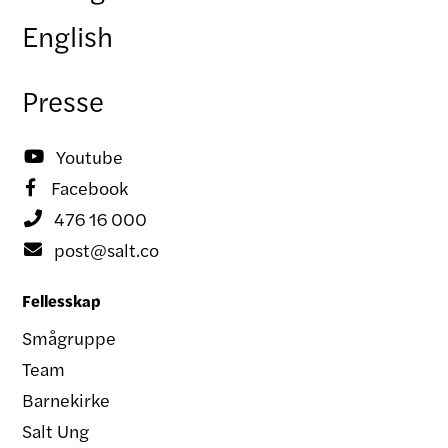
English
Presse
Youtube

Facebook

476 16 000

post@salt.co

Fellesskap
Smågruppe
Team
Barnekirke
Salt Ung