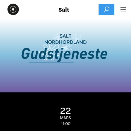
Salt


22
MARS
11:00