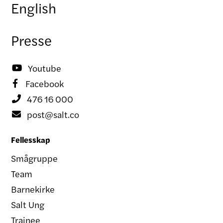
English
Presse
Youtube

Facebook

476 16 000

post@salt.co

Fellesskap
Smågruppe
Team
Barnekirke
Salt Ung
Trainee