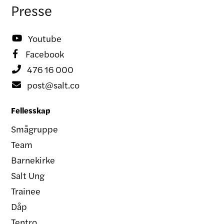
Presse
Youtube

Facebook

476 16 000

post@salt.co

Fellesskap
Smågruppe
Team
Barnekirke
Salt Ung
Trainee
Dåp
Tentro