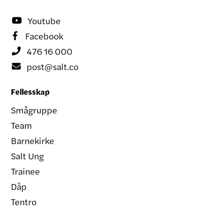
Youtube

Facebook

476 16 000

post@salt.co

Fellesskap
Smågruppe
Team
Barnekirke
Salt Ung
Trainee
Dåp
Tentro