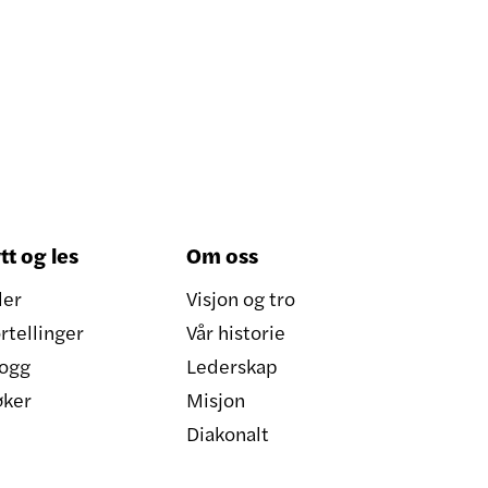
tt og les
Om oss
ler
Visjon og tro
rtellinger
Vår historie
ogg
Lederskap
øker
Misjon
Diakonalt