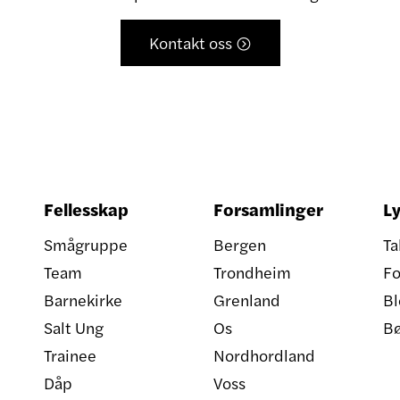
Kontakt oss

Fellesskap
Forsamlinger
Ly
Smågruppe
Bergen
Ta
Team
Trondheim
Fo
Barnekirke
Grenland
Bl
Salt Ung
Os
B
Trainee
Nordhordland
Dåp
Voss