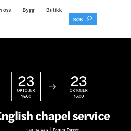
 oss
Bygg
Butikk

SØK
23
23

OKTOBER
OKTOBER
14:00
16:00
English chapel service
Forum, Torget
Salt
Bergen