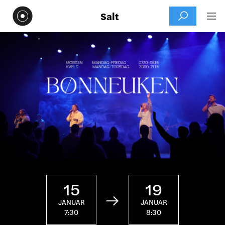
Salt


15
19

JANUAR
JANUAR
7:30
8:30