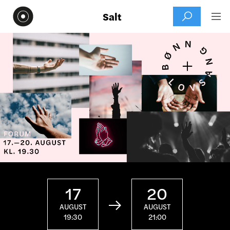
Salt


17
20

AUGUST
AUGUST
19:30
21:00