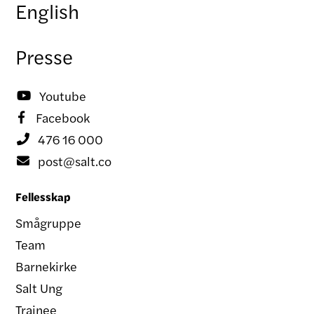
English
Presse
Youtube

Facebook

476 16 000

post@salt.co

Fellesskap
Smågruppe
Team
Barnekirke
Salt Ung
Trainee