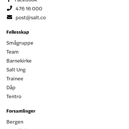
476 16 000

post@salt.co

Fellesskap
Smågruppe
Team
Barnekirke
Salt Ung
Trainee
Dåp
Tentro
Forsamlinger
Bergen