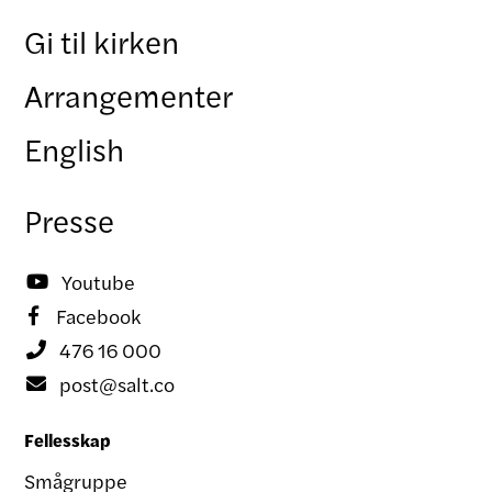
Gi til kirken
Arrangementer
English
Presse
Youtube

Facebook

476 16 000

post@salt.co

Fellesskap
Smågruppe