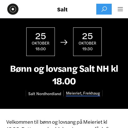
Salt


25
25

OKTOBER
OKTOBER
18:00
19:30
Bønn og lovsang Salt NH kl
18.00
Meieriet, Frekhaug
Salt
Nordhordland
Velkommen til bønn og lovsang på Meieriet kl