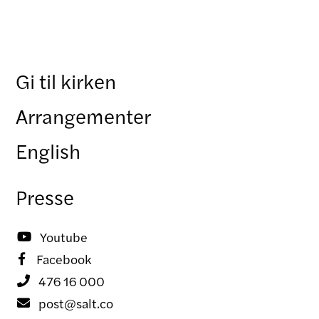
Gi til kirken
Arrangementer
English
Presse
Youtube

Facebook

476 16 000

post@salt.co
