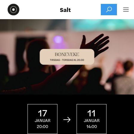
Salt


17
11

JANUAR
JANUAR
20:00
14:00