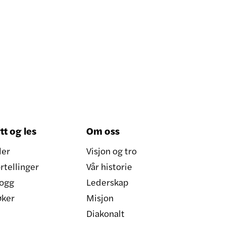
tt og les
Om oss
ler
Visjon og tro
rtellinger
Vår historie
ogg
Lederskap
øker
Misjon
Diakonalt