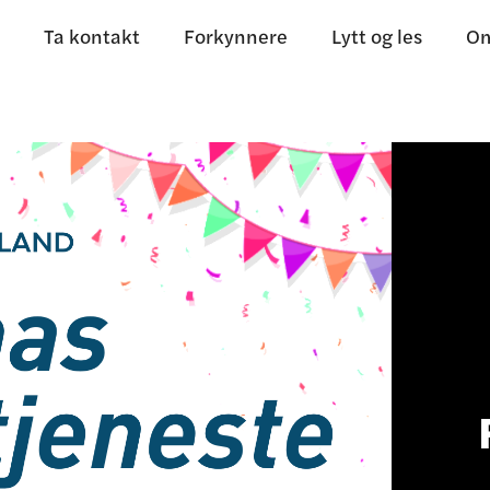
Ta kontakt
Forkynnere
Lytt og les
Om