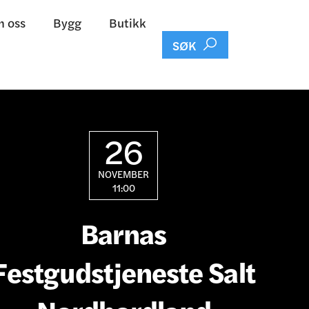
 oss
Bygg
Butikk

SØK
26
NOVEMBER
11:00
Barnas
Festgudstjeneste Salt