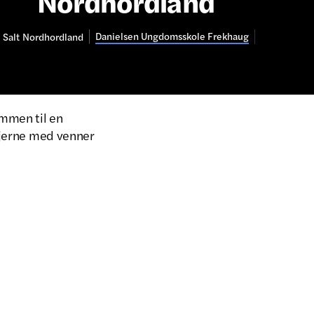
Nordhordland
Danielsen Ungdomsskole Frekhaug
Salt
Nordhordland
ommen til en
 gjerne med venner