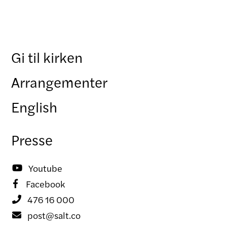
Gi til kirken
Arrangementer
English
Presse
Youtube

Facebook

476 16 000

post@salt.co
