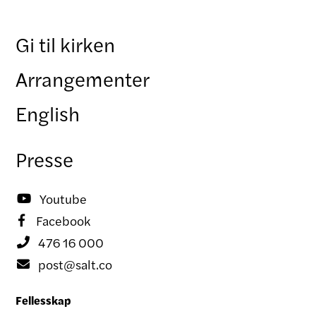
Gi til kirken
Arrangementer
English
Presse
Youtube

Facebook

476 16 000

post@salt.co

Fellesskap