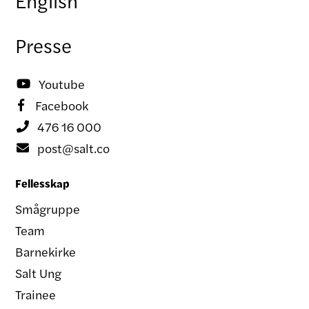
English
Presse
Youtube

Facebook

476 16 000

post@salt.co

Fellesskap
Smågruppe
Team
Barnekirke
Salt Ung
Trainee