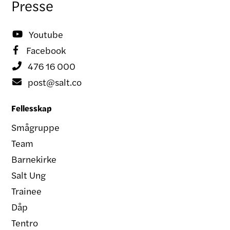
Presse
Youtube

Facebook

476 16 000

post@salt.co

Fellesskap
Smågruppe
Team
Barnekirke
Salt Ung
Trainee
Dåp
Tentro