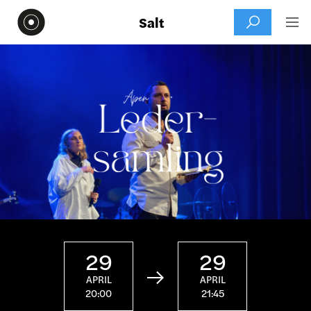
Salt


29
29

APRIL
APRIL
20:00
21:45