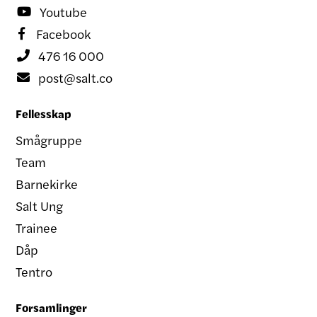
Youtube

Facebook

476 16 000

post@salt.co

Fellesskap
Smågruppe
Team
Barnekirke
Salt Ung
Trainee
Dåp
Tentro
Forsamlinger