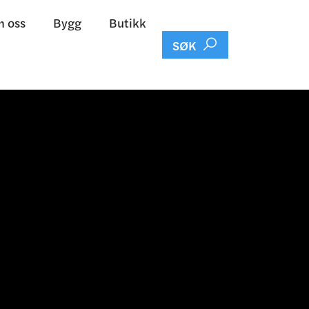
 oss
Bygg
Butikk

SØK