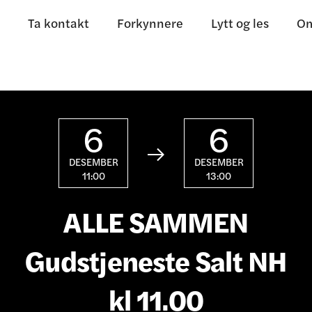
Ta kontakt
Forkynnere
Lytt og les
Om
6
6

DESEMBER
DESEMBER
11:00
13:00
ALLE SAMMEN
Gudstjeneste Salt NH
kl 11.00