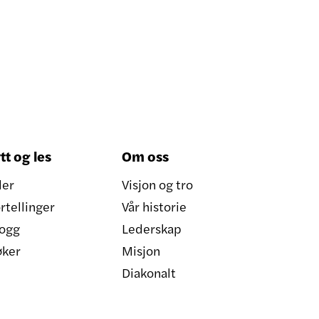
tt og les
Om oss
ler
Visjon og tro
rtellinger
Vår historie
ogg
Lederskap
øker
Misjon
Diakonalt