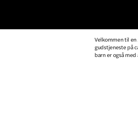
Velkommen til en
gudstjeneste på ca
barn er også med å