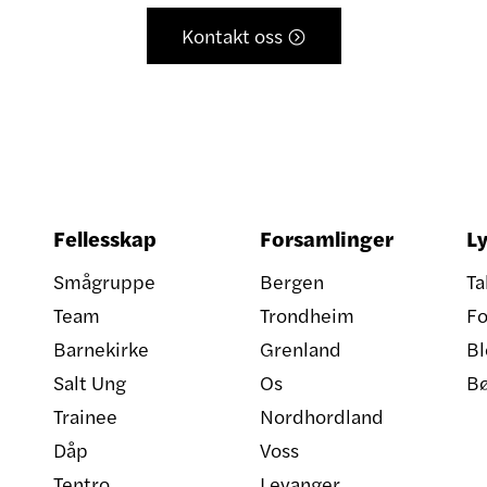
Kontakt oss

Fellesskap
Forsamlinger
Ly
Smågruppe
Bergen
Ta
Team
Trondheim
Fo
Barnekirke
Grenland
Bl
Salt Ung
Os
B
Trainee
Nordhordland
Dåp
Voss
Tentro
Levanger