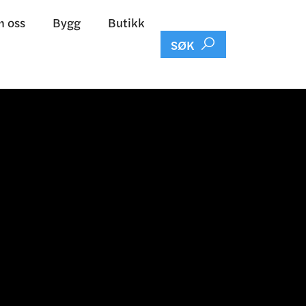
 oss
Bygg
Butikk

SØK