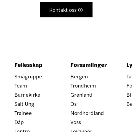
Kontakt oss

Fellesskap
Forsamlinger
Ly
Smågruppe
Bergen
Ta
Team
Trondheim
Fo
Barnekirke
Grenland
Bl
Salt Ung
Os
B
Trainee
Nordhordland
Dåp
Voss
Tentro
Levanger