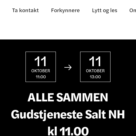
Ta kontakt
Forkynnere
Lytt og les
Om
11
11

OKTOBER
OKTOBER
11:00
13:00
ALLE SAMMEN
Gudstjeneste Salt NH
kl 11.00