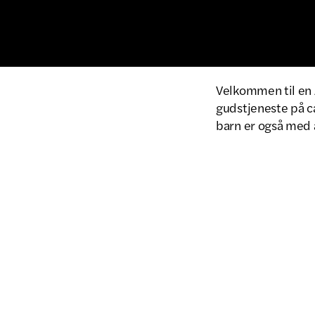
Velkommen til en
gudstjeneste på ca
barn er også med å