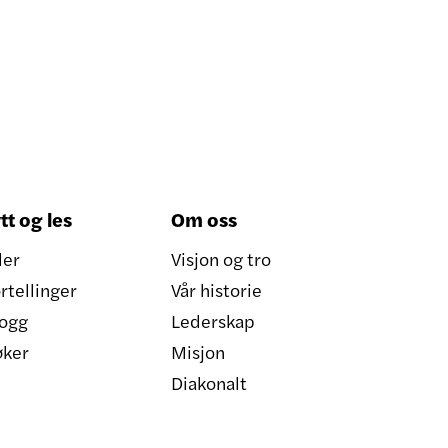
tt og les
Om oss
ler
Visjon og tro
rtellinger
Vår historie
ogg
Lederskap
øker
Misjon
Diakonalt