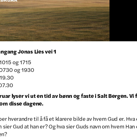
ngang Jonas Lies vei 1
 1015 og 1715
l 0730 og 1930
 19.30
 07.30
bruar lyser vi ut en tid av bønn og faste i Salt Bergen. Vi 
om disse dagene.
lper hverandre til å få et klarere bilde av hvem Gud er. Hva
sier Gud at han er? Og hva sier Guds navn om hvem Han 
en?