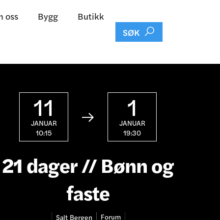
 oss
Bygg
Butikk

SØK
11
1

JANUAR
JANUAR
10:15
19:30
21 dager // Bønn og
faste
Forum
Salt
Bergen