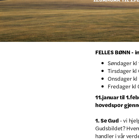
FELLES BØNN - in
Søndager kl
Tirsdager k
Onsdager kl
Fredager kl
11.januar til 1.fe
hovedspor gjenn
1. Se Gud
- vi hje
Gudsbildet? Hvem 
handler i vår verd