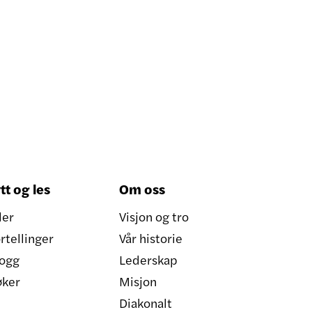
tt og les
Om oss
ler
Visjon og tro
rtellinger
Vår historie
ogg
Lederskap
øker
Misjon
Diakonalt