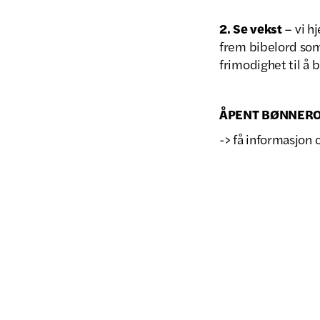
2. Se vekst
– vi h
frem bibelord som 
frimodighet til å 
ÅPENT BØNNEROM 
-> få informasjon