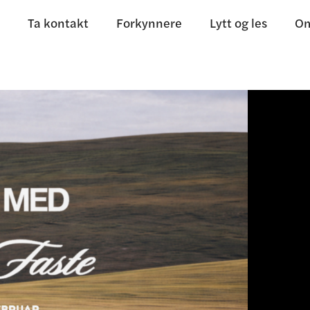
Ta kontakt
Forkynnere
Lytt og les
Om